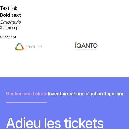
Text link
Bold text
Emphasis
Superscript
Subscript
Gestion des tickets
Inventaires
Plans d’action
Reporting
Adieu les tickets