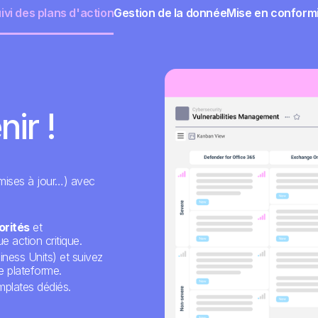
ivi des plans d'action
Gestion de la donnée
Mise en conform
nir !
 mises à jour…) avec
orités
et
e action critique.
siness Units) et suivez
e plateforme.
plates dédiés.