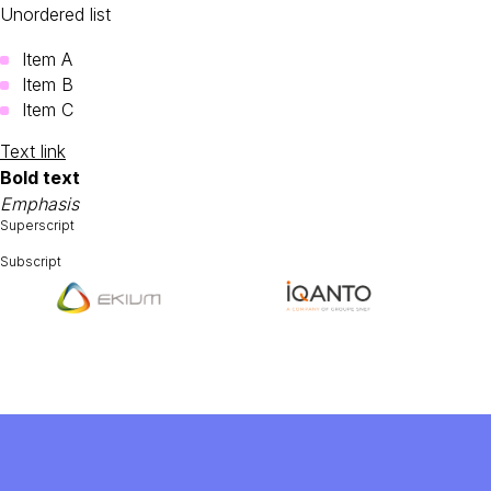
Unordered list
Item A
Item B
Item C
Text link
Bold text
Emphasis
Superscript
Subscript