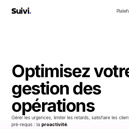
Plate
Optimisez votr
gestion des
opérations
Gérer les urgences, limiter les retards, satisfaire les cli
pré-requis : la
proactivité
.