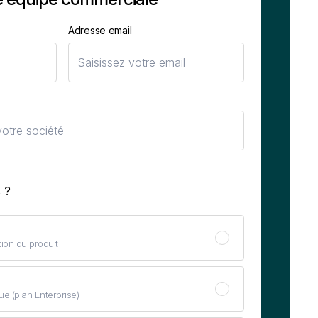
Adresse email
 ?
on du produit
ue (plan Enterprise)