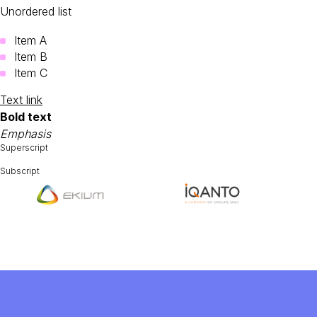
Unordered list
Item A
Item B
Item C
Text link
Bold text
Emphasis
Superscript
Subscript