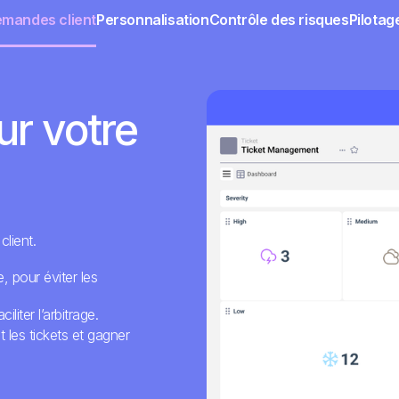
emandes client
Personnalisation
Contrôle des risques
Pilotag
ur votre
lient.
e, pour éviter les
iliter l’arbitrage.
les tickets et gagner